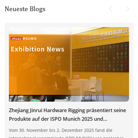
Neueste Blogs
Zhejiang Jinrui Hardware Rigging präsentiert seine
Produkte auf der ISPO Munich 2025 und
demonstriert damit sein Engagement für den
Vom 30. November bis 2. Dezember 2025 fand die
europäischen Outdoor-Ausrüstungsmarkt.