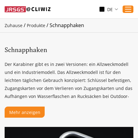
DE
/
/
Schnapphaken
Zuhause
Produkte
Zuhause
Produkte
Schnapphaken
Anwendungen
Der Karabiner gibt es in zwei Versionen: ein Allzweckmodell
Dienst
und ein Industriemodell. Das Allzweckmodell ist für den
Herunterladen
leichten täglichen Gebrauch konzipiert: Schlüssel befestigen,
Zugangskarten vor dem Verlieren von Zugangskarten und das
Sicherung
Aufhängen von Wasserflaschen an Rucksäcken bei Outdoor-
Blogs
Aktivitäten.
Kontaktieren Sie uns
Mehr anzeigen
Über uns