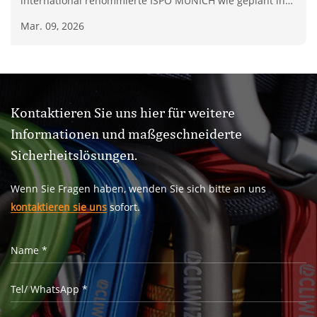
international renommierte ISPO MUNICH wie geplant in
München, Deutschland, statt. Zhejiang Jinrui Hardware
Mar. 09, 2026
Rigging Co., Ltd., ein nationales High-Tech-Unternehmen
mit 35 Jahren umfassender Erfahrung in der Rigging-
Branche
Kontaktieren Sie uns hier für weitere
Informationen und maßgeschneiderte
Sicherheitslösungen.
Wenn Sie Fragen haben, wenden Sie sich bitte an uns
kontaktieren sie uns
sofort.