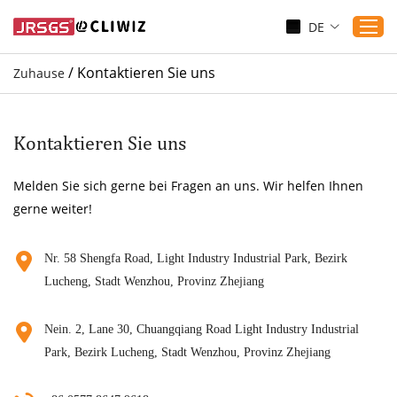
DE
/
Kontaktieren Sie uns
Zuhause
Zuhause
Produkte
Kontaktieren Sie uns
Anwendungen
Melden Sie sich gerne bei Fragen an uns. Wir helfen Ihnen
Dienst
gerne weiter!
Herunterladen
Sicherung
Nr. 58 Shengfa Road, Light Industry Industrial Park, Bezirk
Lucheng, Stadt Wenzhou, Provinz Zhejiang
Blogs
Kontaktieren Sie uns
Nein. 2, Lane 30, Chuangqiang Road Light Industry Industrial
Über uns
Park, Bezirk Lucheng, Stadt Wenzhou, Provinz Zhejiang