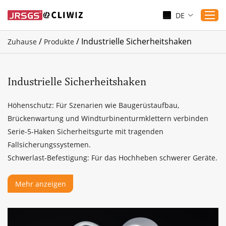
DE
/
/
Industrielle Sicherheitshaken
Zuhause
Produkte
Zuhause
Produkte
Industrielle Sicherheitshaken
Anwendungen
Höhenschutz: Für Szenarien wie Baugerüstaufbau,
Dienst
Brückenwartung und Windturbinenturmklettern verbinden
Herunterladen
Serie-5-Haken Sicherheitsgurte mit tragenden
Fallsicherungssystemen.
Sicherung
Schwerlast-Befestigung: Für das Hochheben schwerer Geräte.
Blogs
Kontaktieren Sie uns
Mehr anzeigen
Über uns