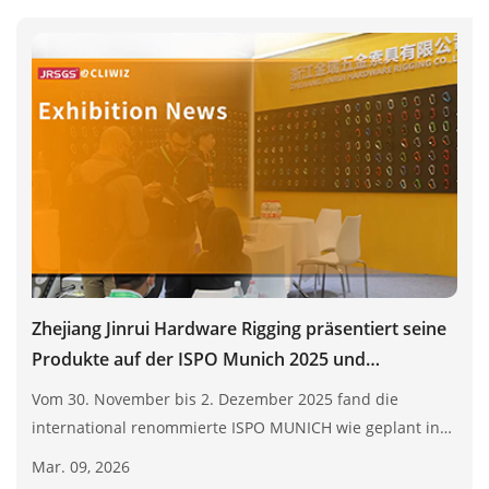
Zhejiang Jinrui Hardware Rigging präsentiert seine
Produkte auf der ISPO Munich 2025 und
demonstriert damit sein Engagement für den
Vom 30. November bis 2. Dezember 2025 fand die
europäischen Outdoor-Ausrüstungsmarkt.
international renommierte ISPO MUNICH wie geplant in
München, Deutschland, statt. Zhejiang Jinrui Hardware
Mar. 09, 2026
Rigging Co., Ltd., ein nationales High-Tech-Unternehmen