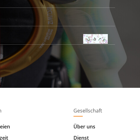
n
Gesellschaft
reien
Über uns
zeit
Dienst