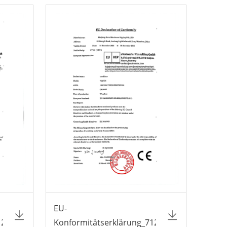
EU-
120TN3
Konformitätserklärung_7120TN