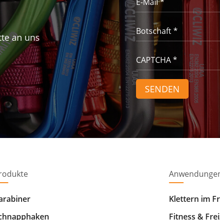
tte an uns
rodukte
Anwendunge
arabiner
Klettern im F
chnapphaken
Fitness & Frei