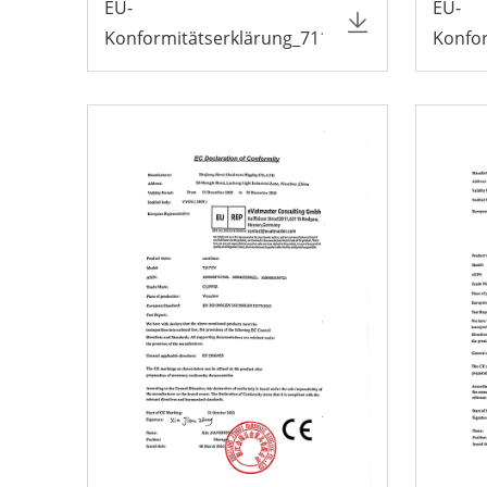
EU-
EU-
Konformitätserklärung_7118B
Konfo