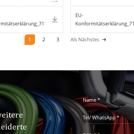
EU-
rmitätserklärung_7117T
Konformitätserklärung_7
1
2
3
Als Nächstes
weitere
eiderte