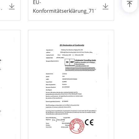
EU-
118
Konformitätserklärung_7117TN3