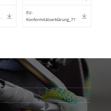
EU-
117B
Konformitätserklärung_7117