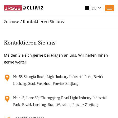
DE
/
Kontaktieren Sie uns
Zuhause
Zuhause
Produkte
Kontaktieren Sie uns
Anwendungen
Melden Sie sich gerne bei Fragen an uns. Wir helfen Ihnen
Dienst
gerne weiter!
Herunterladen
Sicherung
Nr. 58 Shengfa Road, Light Industry Industrial Park, Bezirk
Lucheng, Stadt Wenzhou, Provinz Zhejiang
Blogs
Kontaktieren Sie uns
Nein. 2, Lane 30, Chuangqiang Road Light Industry Industrial
Über uns
Park, Bezirk Lucheng, Stadt Wenzhou, Provinz Zhejiang