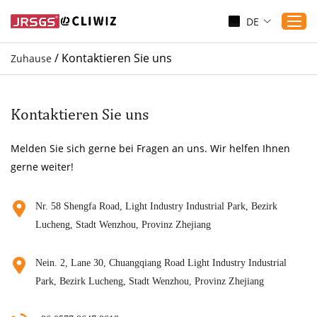
DE
/
Kontaktieren Sie uns
Zuhause
Zuhause
Produkte
Kontaktieren Sie uns
Anwendungen
Melden Sie sich gerne bei Fragen an uns. Wir helfen Ihnen
Dienst
gerne weiter!
Herunterladen
Sicherung
Nr. 58 Shengfa Road, Light Industry Industrial Park, Bezirk
Lucheng, Stadt Wenzhou, Provinz Zhejiang
Blogs
Kontaktieren Sie uns
Nein. 2, Lane 30, Chuangqiang Road Light Industry Industrial
Über uns
Park, Bezirk Lucheng, Stadt Wenzhou, Provinz Zhejiang