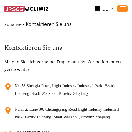
DE
/
Kontaktieren Sie uns
Zuhause
Zuhause
Produkte
Kontaktieren Sie uns
Anwendungen
Melden Sie sich gerne bei Fragen an uns. Wir helfen Ihnen
Dienst
gerne weiter!
Herunterladen
Sicherung
Nr. 58 Shengfa Road, Light Industry Industrial Park, Bezirk
Lucheng, Stadt Wenzhou, Provinz Zhejiang
Blogs
Kontaktieren Sie uns
Nein. 2, Lane 30, Chuangqiang Road Light Industry Industrial
Über uns
Park, Bezirk Lucheng, Stadt Wenzhou, Provinz Zhejiang