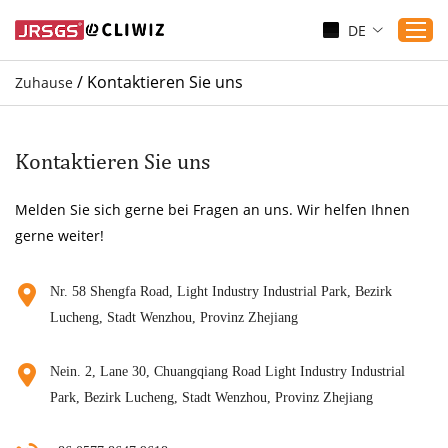
DE
/
Kontaktieren Sie uns
Zuhause
Zuhause
Produkte
Kontaktieren Sie uns
Anwendungen
Melden Sie sich gerne bei Fragen an uns. Wir helfen Ihnen
Dienst
gerne weiter!
Herunterladen
Sicherung
Nr. 58 Shengfa Road, Light Industry Industrial Park, Bezirk
Lucheng, Stadt Wenzhou, Provinz Zhejiang
Blogs
Kontaktieren Sie uns
Nein. 2, Lane 30, Chuangqiang Road Light Industry Industrial
Über uns
Park, Bezirk Lucheng, Stadt Wenzhou, Provinz Zhejiang