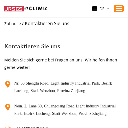
DE
/
Kontaktieren Sie uns
Zuhause
Zuhause
Produkte
Kontaktieren Sie uns
Anwendungen
Melden Sie sich gerne bei Fragen an uns. Wir helfen Ihnen
Dienst
gerne weiter!
Herunterladen
Sicherung
Nr. 58 Shengfa Road, Light Industry Industrial Park, Bezirk
Lucheng, Stadt Wenzhou, Provinz Zhejiang
Blogs
Kontaktieren Sie uns
Nein. 2, Lane 30, Chuangqiang Road Light Industry Industrial
Über uns
Park, Bezirk Lucheng, Stadt Wenzhou, Provinz Zhejiang