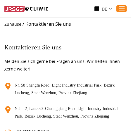
DE
/
Kontaktieren Sie uns
Zuhause
Zuhause
Produkte
Kontaktieren Sie uns
Anwendungen
Melden Sie sich gerne bei Fragen an uns. Wir helfen Ihnen
Dienst
gerne weiter!
Herunterladen
Sicherung
Nr. 58 Shengfa Road, Light Industry Industrial Park, Bezirk
Lucheng, Stadt Wenzhou, Provinz Zhejiang
Blogs
Kontaktieren Sie uns
Nein. 2, Lane 30, Chuangqiang Road Light Industry Industrial
Über uns
Park, Bezirk Lucheng, Stadt Wenzhou, Provinz Zhejiang