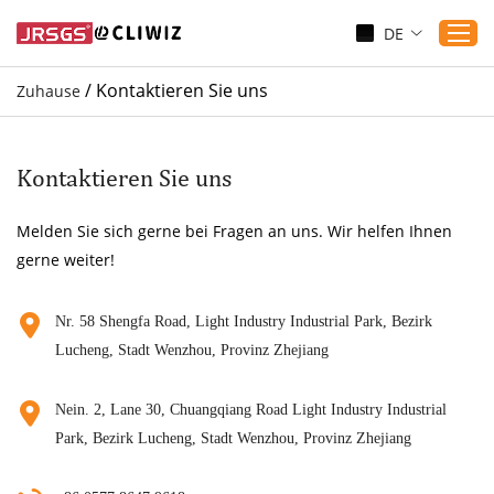
DE
/
Kontaktieren Sie uns
Zuhause
Zuhause
Produkte
Kontaktieren Sie uns
Anwendungen
Melden Sie sich gerne bei Fragen an uns. Wir helfen Ihnen
Dienst
gerne weiter!
Herunterladen
Sicherung
Nr. 58 Shengfa Road, Light Industry Industrial Park, Bezirk
Lucheng, Stadt Wenzhou, Provinz Zhejiang
Blogs
Kontaktieren Sie uns
Nein. 2, Lane 30, Chuangqiang Road Light Industry Industrial
Über uns
Park, Bezirk Lucheng, Stadt Wenzhou, Provinz Zhejiang