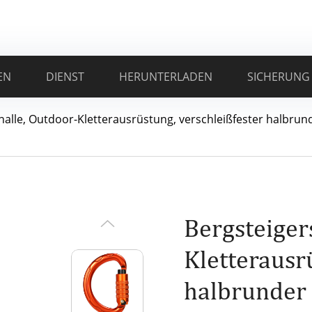
EN
DIENST
HERUNTERLADEN
SICHERUNG
alle, Outdoor-Kletterausrüstung, verschleißfester halbrund
Bergsteiger
Kletterausr
halbrunder 