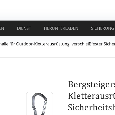
EN
DIENST
HERUNTERLADEN
SICHERUNG
nalle für Outdoor-Kletterausrüstung, verschleißfester Sic
Bergsteiger
Kletterausr
Sicherheit