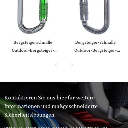
Bergsteigerschnalle
Bergsteiger-Schnalle
Outdoor-Bergsteiger-
Outdoor-Bergsteiger-
Kletterausrüstung
Kletterausrüstung
Verschleißfester, O-förmiger
Verschleißfester O-förmiger
Abflachungs-
Abflachungs-
Sicherheitshaken
Sicherheitshaken
Aluminiumlegierung
Automatische 2-Stufen-
Kontaktieren Sie uns hier für weitere
Automatisches 3-Stufen-
Hauptverriegelung aus
Informationen und maßgeschneiderte
Hauptschloss
Aluminiumlegierung
Sicherheitslösungen.