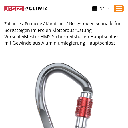
DE
/
/
/
Bergsteiger-Schnalle für
Zuhause
Produkte
Karabiner
Bergsteigen im Freien Kletterausrüstung
Zuhause
Verschleißfester HMS-Sicherheitshaken Hauptschloss
mit Gewinde aus Aluminiumlegierung Hauptschloss
Produkte
Anwendungen
Dienst
Herunterladen
Sicherung
Blogs
Kontaktieren Sie uns
Über uns