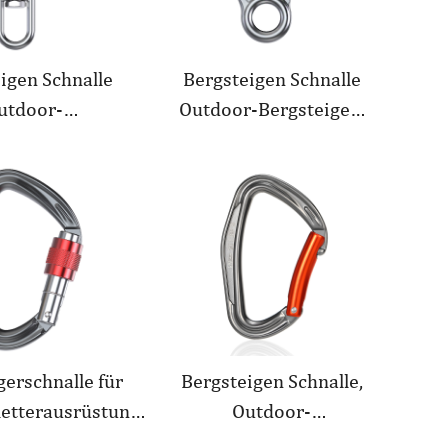
igen Schnalle
Bergsteigen Schnalle
utdoor-
Outdoor-Bergsteiger-
erausrüstung
Kletterausrüstung
hleißfester
Verschleißfester
ll geformter
speziell geformter
rheitshaken
Sicherheitshaken
iumlegierung
Aluminiumlegierung
omatische
Automatische 3-
eistufige
Stufen-
erriegelung
Hauptverriegelung
gerschnalle für
Bergsteigen Schnalle,
etterausrüstung,
Outdoor-
ißfester D-Typ-
Kletterausrüstung,