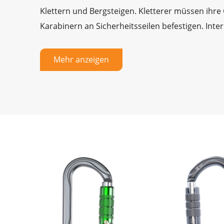
Klettern und Bergsteigen. Kletterer müssen ihre
Karabinern an Sicherheitsseilen befestigen. Inte
Normen EN362:2004 und EN12275:2013 zertifiziert
Sturzstößen stand.
Mehr anzeigen