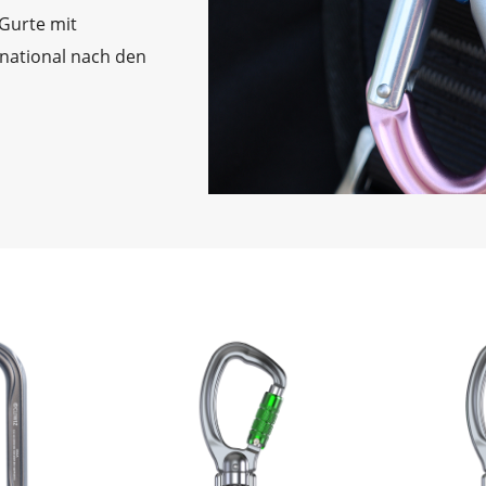
 Gurte mit
rnational nach den
, halten sie