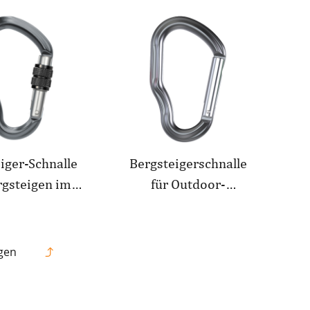
eitshaken mit
verschleißfester D-
egierungsgewinde
Typ-
Sicherheitshaken,
gebogene Tür aus
Aluminiumlegierung,
schnelles Aufhängen
iger-Schnalle
Bergsteigerschnalle
rgsteigen im
für Outdoor-
Freien
Kletterausrüstung,
erausrüstung
verschleißfester
eißfester HMS-
Sicherheitshaken vom
ügen
rheitshaken
Typ HMS, gerade Tür
schloss mit
aus
inde aus
Aluminiumlegierung,