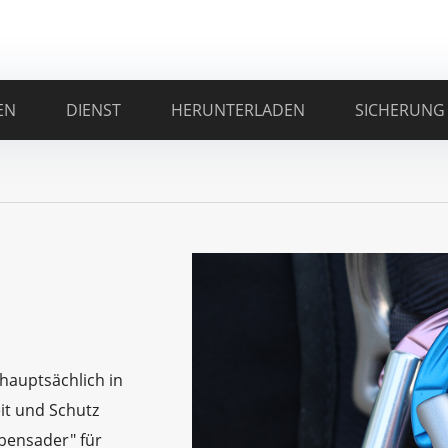
EN
DIENST
HERUNTERLADEN
SICHERUNG
 hauptsächlich in
eit und Schutz
ebensader" für