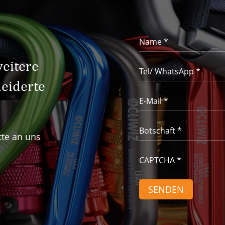
weitere
eiderte
tte an uns